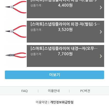
4,400원
상품가격 :
[스마토]스냅링플라이어 외경-자(벌림) SM-OS SM-OS175(=3073FS)
3,520원
상품가격 :
[스마토]스냅링플라이어 내경ㅡ자(오무림) SM-CS SM-CS325(=3131B)
7,700원
상품가격 :
더보기
FAQ
이용안내
PC버전
이용약관
|
개인정보취급방침