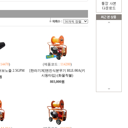
114470
)
(제품코드 :
114200
)
보노즐 2.5GPM
[한라기계]엔진식분무기 HLE-90A(키
시동타입) (화물착불)
0원
803,000원