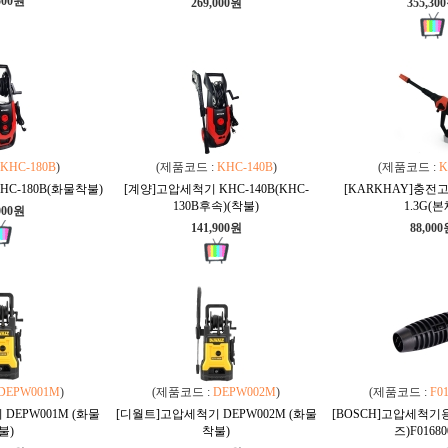
500원
269,000원
355,30
KHC-180B
)
(제품코드 :
KHC-140B
)
(제품코드 :
K
C-180B(화물착불)
[계양]고압세척기 KHC-140B(KHC-
[KARKHAY]충전
130B후속)(착불)
1.3G(본
000원
141,900원
88,00
DEPW001M
)
(제품코드 :
DEPW002M
)
(제품코드 :
F0
DEPW001M (화물
[디월트]고압세척기 DEPW002M (화물
[BOSCH]고압세척기
불)
착불)
즈)F01680