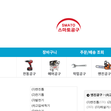
(1)엔진톱
(2)전기톱
엔진공구
>
(4
(3)발전기
(1)엔진톱
(131)
|
(
(4)고압세척기
(163)
|
(11)제설기
(