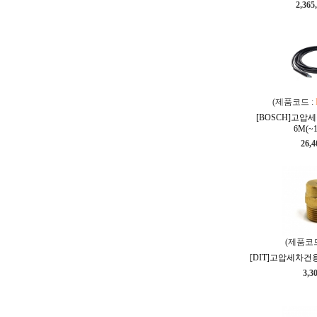
2,365
(제품코드 :
[BOSCH]고압
6M(~1
26,
(제품코드
[DIT]고압세차건용 
3,3