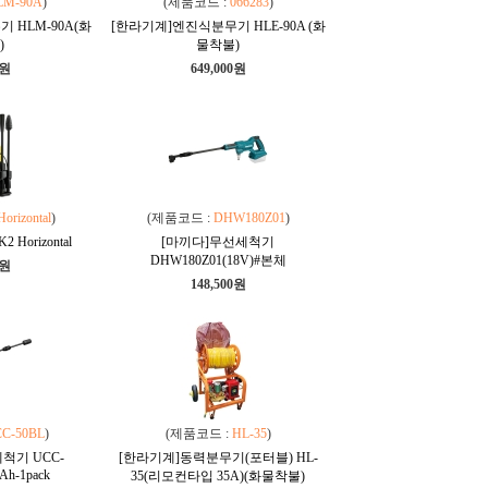
LM-90A
)
(제품코드 :
066283
)
 HLM-90A(화
[한라기계]엔진식분무기 HLE-90A (화
)
물착불)
0원
649,000원
orizontal
)
(제품코드 :
DHW180Z01
)
Horizontal
[마끼다]무선세척기
DHW180Z01(18V)#본체
0원
148,500원
C-50BL
)
(제품코드 :
HL-35
)
척기 UCC-
[한라기계]동력분무기(포터블) HL-
Ah-1pack
35(리모컨타입 35A)(화물착불)