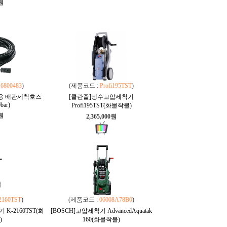
0원
16800483
)
(제품코드 :
Profi195TST
)
기용 배관세척호스
[클란즐]냉수고압세척기
bar)
Profi195TST(화물착불)
0원
2,365,000원
2160TST
)
(제품코드 :
06008A78B0
)
K-2160TST(화
[BOSCH]고압세척기 AdvancedAquatak
)
160(화물착불)