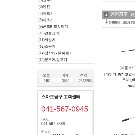
(5)양수기
(6)엔진
(7)예초기
엔진공구
(
>
(8)제초기
(9)콘크리트캇팅기
(10)건설장비
(11)제설기
(12)소독기
(14)장작패기&파쇄기
(15)분무기/살포기
(제품코드
[마끼다]충전고압세척
본체 (
2482
3639
12373288
704,
스마토공구 고객센터
041-567-0945
FAX.
041-567-7666
Email.