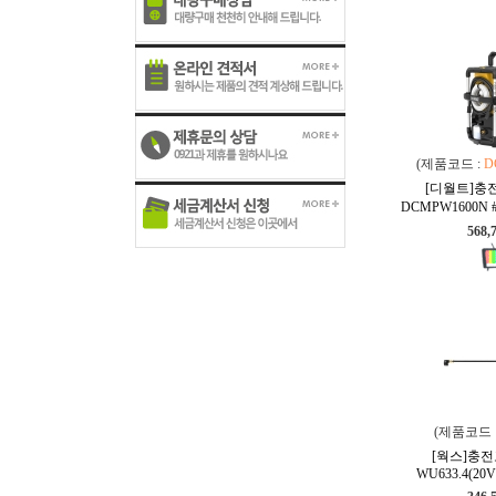
(제품코드 :
D
[디월트]충
DCMPW1600N
568,
(제품코드 
[웍스]충
WU633.4(20V)