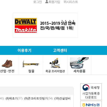
로그인
회원가입
위시리스트
141)
|
(8)제초기
(57)
|
(9)콘크리트캇팅기
(54)
|
(10)건설장비