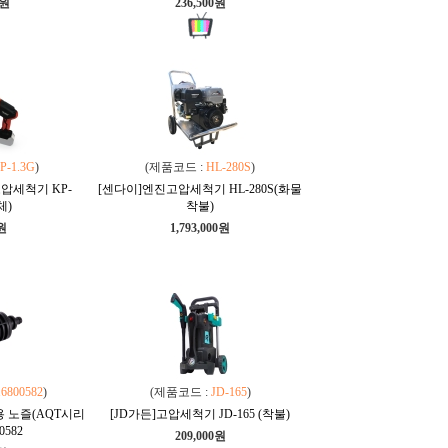
0원
236,500원
P-1.3G
)
(제품코드 :
HL-280S
)
고압세척기 KP-
[센다이]엔진고압세척기 HL-280S(화물
체)
착불)
0원
1,793,000원
16800582
)
(제품코드 :
JD-165
)
용 노즐(AQT시리
[JD가든]고압세척기 JD-165 (착불)
0582
209,000원