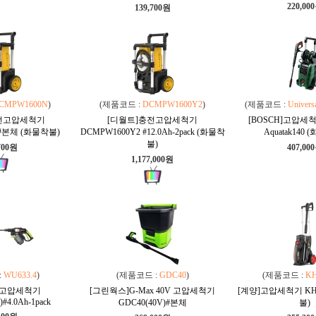
220,00
139,700원
CMPW1600N
)
(제품코드 :
DCMPW1600Y2
)
(제품코드 :
Univers
전고압세척기
[디월트]충전고압세척기
[BOSCH]고압세척기
 #본체 (화물착불)
DCMPW1600Y2 #12.0Ah-2pack (화물착
Aquatak140
불)
700원
407,00
1,177,000원
:
WU633.4
)
(제품코드 :
GDC40
)
(제품코드 :
KH
전고압세척기
[그린웍스]G-Max 40V 고압세척기
[계양]고압세척기 KH
#4.0Ah-1pack
GDC40(40V)#본체
불)