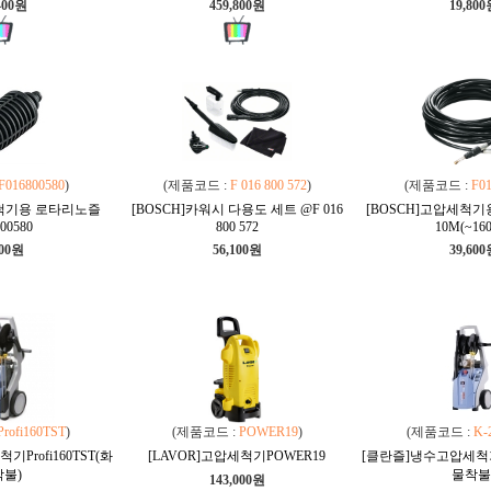
400원
459,800원
19,80
F016800580
)
(제품코드 :
F 016 800 572
)
(제품코드 :
F0
세척기용 로타리노즐
[BOSCH]카워시 다용도 세트 @F 016
[BOSCH]고압세척
00580
800 572
10M(~160
600원
56,100원
39,60
Profi160TST
)
(제품코드 :
POWER19
)
(제품코드 :
K-
Profi160TST(화
[LAVOR]고압세척기POWER19
[클란즐]냉수고압세척기 
불)
물착불
143,000원