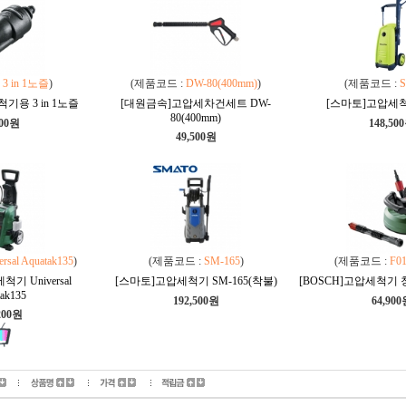
:
3 in 1노즐
)
(제품코드 :
DW-80(400mm)
)
(제품코드 :
S
기용 3 in 1노즐
[대원금속]고압세차건세트 DW-
[스마토]고압세척
80(400mm)
000원
148,50
49,500원
ersal Aquatak135
)
(제품코드 :
SM-165
)
(제품코드 :
F0
기 Universal
[스마토]고압세척기 SM-165(착불)
[BOSCH]고압세척기
ak135
192,500원
64,90
200원