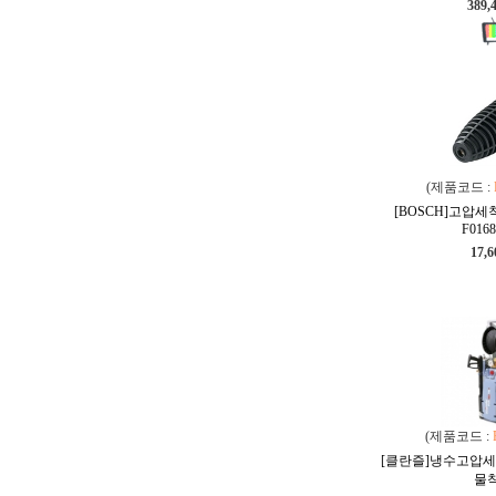
389,
(제품코드 :
[BOSCH]고압
F0168
17,
(제품코드 :
[클란즐]냉수고압세척기
물착