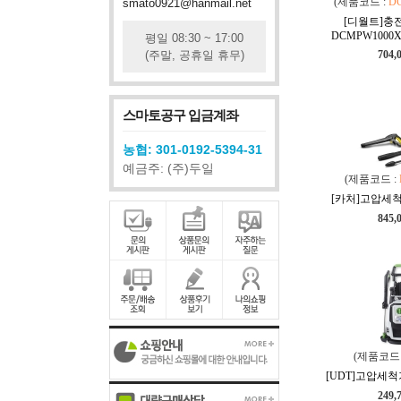
(제품코드 :
D
smato0921@hanmail.net
[디월트]충
DCMPW1000X2 
평일 08:30 ~ 17:00
(주말, 공휴일 휴무)
704,
스마토공구 입금계좌
농협: 301-0192-5394-31
예금주: (주)두일
(제품코드 :
[카처]고압세척기 
845,
(제품코드 
[UDT]고압세척기
249,