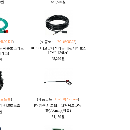
00원
621,500원
16800421
)
(제품코드 :
F016800362
)
기용 자흡호스키트
[BOSCH]고압세척기용 배관세척호스
10M(~130bar)
시리즈)
35,200원
0원
0도노즐
)
(제품코드 :
DW-80(750mm)
)
기용 90도노즐
[대원금속]고압세차건세트 DW-
80(750mm)(착불)
0원
51,150원