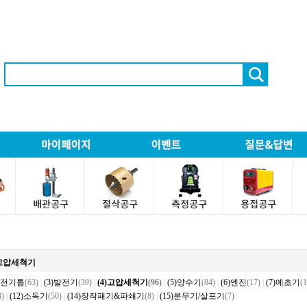
)고압세척기
2)전기톱
(63)
|
(3)발전기
(39)
|
(4)고압세척기
(96)
|
(5)양수기
(84)
|
(6)엔진
(17)
|
(7)예초기
(
4)
|
(12)소독기
(50)
|
(14)장작패기&파쇄기
(8)
|
(15)분무기/살포기
(7)