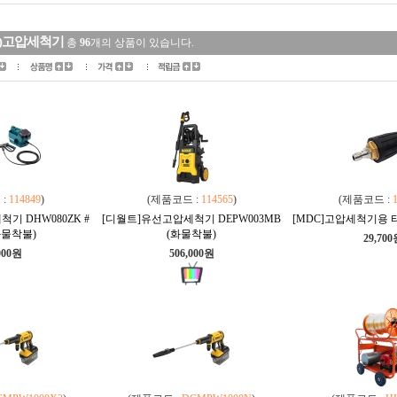
4)고압세척기
총
96
개의 상품이 있습니다.
 :
114849
)
(제품코드 :
114565
)
(제품코드 :
기 DHW080ZK #
[디월트]유선고압세척기 DEPW003MB
[MDC]고압세척기용 터
화물착불)
(화물착불)
29,70
000원
506,000원