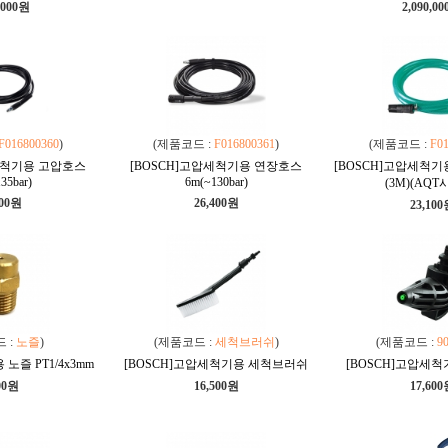
,000원
2,090,0
F016800360
)
(제품코드 :
F016800361
)
(제품코드 :
F0
세척기용 고압호스
[BOSCH]고압세척기용 연장호스
[BOSCH]고압세척
35bar)
6m(~130bar)
(3M)(AQT
400원
26,400원
23,10
 :
노즐
)
(제품코드 :
세척브러쉬
)
(제품코드 :
9
노즐 PT1/4x3mm
[BOSCH]고압세척기용 세척브러쉬
[BOSCH]고압세척
00원
16,500원
17,60