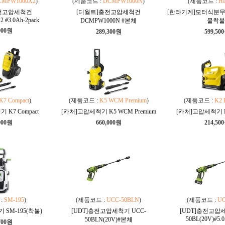
CMPW1000X2
)
(제품코드 :
DCMPW1000N
)
(제품코드 :
H
전고압세척건
[디월트]충전고압세척건
[한라기계]모터식분무기
#3.0Ah-2pack
DCMPW1000N #본체
물착불
000원
289,300원
599,50
K7 Compact
)
(제품코드 :
K5 WCM Premium
)
(제품코드 :
K2 H
K7 Compact
[카처]고압세척기 K5 WCM Premium
[카처]고압세척기 K2 
000원
660,000원
214,50
:
SM-195
)
(제품코드 :
UCC-50BLN
)
(제품코드 :
UC
 SM-195(착불)
[UDT]충전고압세척기 UCC-
[UDT]충전고압세
50BL(20V)#5.0
50BLN(20V)#본체
700원