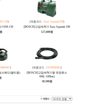
M-130
)
(제품코드 :
Easy Aquatak100
)
기SM-130
[BOSCH]고압세척기 Easy Aquatak 100
0원
127,600원
16800467
)
(제품코드 :
F016800482
)
 청소헤드(멀티용)
[BOSCH]고압세척기용 연장호스
6M(~160bar)
0원
38,500원