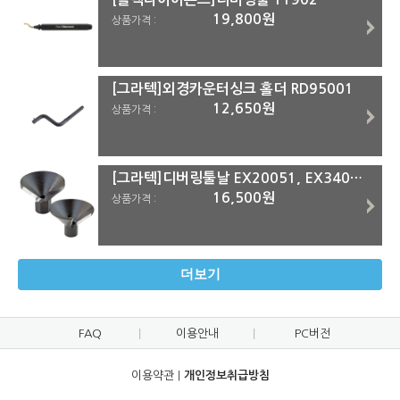
19,800원
상품가격 :
[그라텍]외경카운터싱크 홀더 RD95001
12,650원
상품가격 :
[그라텍]디버링툴날 EX20051, EX34011 EX20051
16,500원
상품가격 :
더보기
FAQ
이용안내
PC버전
이용약관
|
개인정보취급방침